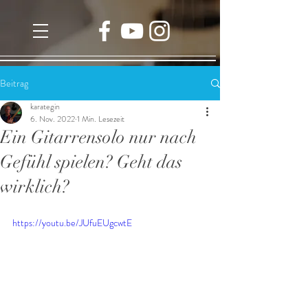
Beitrag
karategin
6. Nov. 2022
1 Min. Lesezeit
Ein Gitarrensolo nur nach
Gefühl spielen? Geht das
wirklich?
https://youtu.be/JUfuEUgcwtE