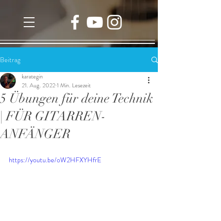
Beitrag
karategin
21. Aug. 2022
1 Min. Lesezeit
5 Übungen für deine Technik
| FÜR GITARREN-
ANFÄNGER
https://youtu.be/oW2HFXYHfrE