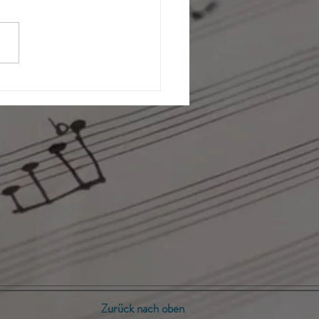
entatonik auf der Gitarre
ehen
Zurück nach oben