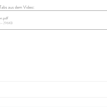
/Tabs aus dem Video:
en
.pdf
n • 296KB