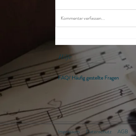
Kommentar verfassen...
Spiele Licks wie Riffs
Hilfe
FAQ/ Häufig gestellte Fragen
Impressum
Datenschutz
AGB