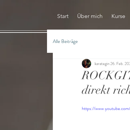
Start
Über mich
Kurse
Alle Beiträge
karategin
26. Feb. 20
ROCKGIT
direkt ric
https://www.youtube.