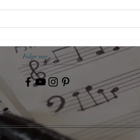
Spiele dieses Riff und werde
Die P
besser
verst
Folge mir